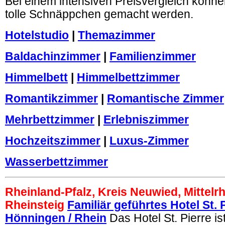
Bei einem intensiven Preisvergleich könne
tolle Schnäppchen gemacht werden.
Hotelstudio
|
Themazimmer
Baldachinzimmer
|
Familienzimmer
Himmelbett
|
Himmelbettzimmer
Romantikzimmer
|
Romantische Zimmer
Mehrbettzimmer
|
Erlebniszimmer
Hochzeitszimmer
|
Luxus-Zimmer
Wasserbettzimmer
Rheinland-Pfalz, Kreis Neuwied, Mittelrh
Rheinsteig
Familiär geführtes Hotel St. 
Hönningen / Rhein
Das Hotel St. Pierre ist