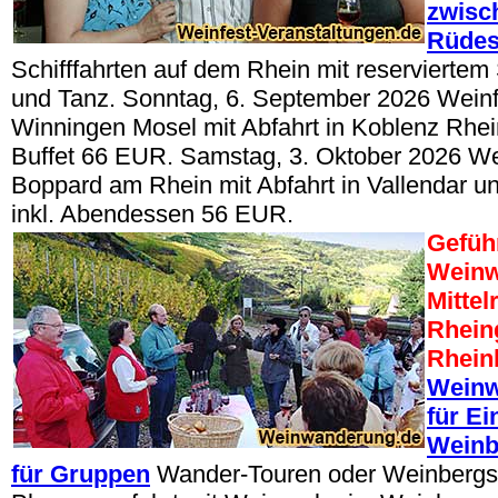
zwisc
Rüde
Schifffahrten auf dem Rhein mit reserviertem 
und Tanz. Sonntag, 6. September 2026 Wein
Winningen Mosel mit Abfahrt in Koblenz Rhein,
Buffet 66 EUR. Samstag, 3. Oktober 2026 W
Boppard am Rhein mit Abfahrt in Vallendar un
inkl. Abendessen 56 EUR.
Gefüh
Wein
Mittel
Rhein
Rhein
Weinw
für Ei
Weinb
für Gruppen
Wander-Touren oder Weinbergsr