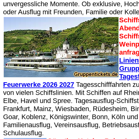
unvergessliche Momente. Ob exklusive, Hoch
oder Ausflug mit Freunden, Familie oder Koll
Schiff
Abend
Schif
Weinp
anfra
Linien
Grupp
Tages
Feuerwerke 2026 2027
Tagesschifffahrten z
von vielen Schiffslinien. Mit Schiffen auf Rhe
Elbe, Havel und Spree. Tagesausflug-Schiffsto
Frankfurt, Mainz, Wiesbaden, Rüdesheim, Bin
Goar, Koblenz, Königswinter, Bonn, Köln und
Familienausflug, Vereinsausflug, Betriebsaus
Schulausflug.