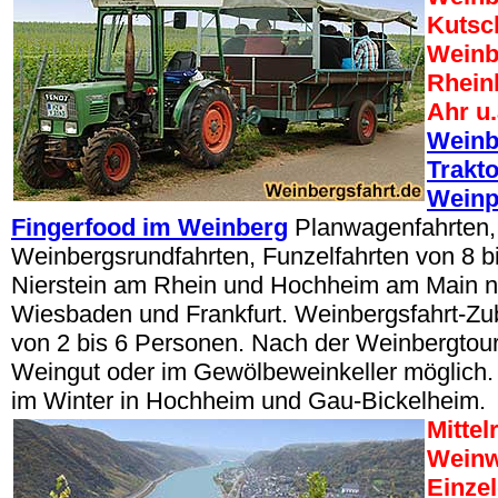
Kutsc
Weinb
Rhein
Ahr u.
Weinb
Trakt
Weinp
Fingerfood im Weinberg
Planwagenfahrten,
Weinbergsrundfahrten, Funzelfahrten von 8 b
Nierstein am Rhein und Hochheim am Main n
Wiesbaden und Frankfurt. Weinbergsfahrt-Z
von 2 bis 6 Personen. Nach der Weinbergtou
Weingut oder im Gewölbeweinkeller möglich.
im Winter in Hochheim und Gau-Bickelheim.
Mittel
Weinw
Einze