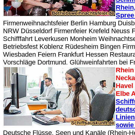
Rhein,
Spree
Firmenweihnachtsfeier Berlin Hamburg Duisbu
NRW Düsseldorf Firmenfeier Krefeld Neuss 
Schifffahrt Leverkusen Monheim Weihnacht
Betriebsfest Koblenz Rüdesheim Bingen Fir
Wiesbaden Feiern Frankfurt Hessen Restaur
Vorschläge Dortmund. Glühweinfahrten bei Fr
Rhein
Necka
Havel
Elbe A
Schif
deuts
Linien
sowie 
Deutsche Flüsse, Seen und Kanäle (Rhein-H