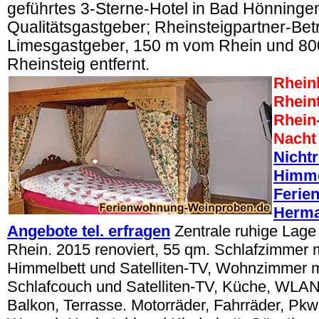
geführtes 3-Sterne-Hotel in Bad Hönninge
Qualitätsgastgeber; Rheinsteigpartner-Betr
Limesgastgeber, 150 m vom Rhein und 8
Rheinsteig entfernt.
Rheinl
Rheint
Rhein
Nacht
Nicht
Himme
Ferie
Herma
Angebote tel. erfragen
Zentrale ruhige Lage
Rhein. 2015 renoviert, 55 qm. Schlafzimmer m
Himmelbett und Satelliten-TV, Wohnzimmer m
Schlafcouch und Satelliten-TV, Küche, WLAN 
Balkon, Terrasse. Motorräder, Fahrräder, Pkw