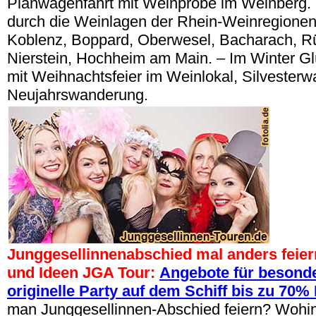
Planwagenfahrt mit Weinprobe im Weinberg.
durch die Weinlagen der Rhein-Weinregionen
Koblenz, Boppard, Oberwesel, Bacharach, Rüd
Nierstein, Hochheim am Main. – Im Winter 
mit Weihnachtsfeier im Weinlokal, Silvester
Neujahrswanderung.
Junggesellinnenabschied mal anders feier
und Ideen JGA Tour:
Angebote für besonde
originelle Party auf dem Schiff bis zu 70%
man Junggesellinnen-Abschied feiern? Wohin