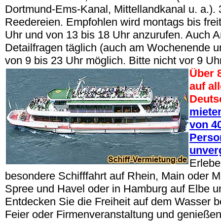
Dortmund-Ems-Kanal, Mittellandkanal u. a.).
Reedereien. Empfohlen wird montags bis freit
Uhr und von 13 bis 18 Uhr anzurufen. Auch A
Detailfragen täglich (auch am Wochenende u
von 9 bis 23 Uhr möglich. Bitte nicht vor 9 Uh
Über 
auf al
Deuts
mieten
von 40
Perso
unver
Erlebe
besondere Schifffahrt auf Rhein, Main oder Mo
Spree und Havel oder in Hamburg auf Elbe un
Entdecken Sie die Freiheit auf dem Wasser be
Feier oder Firmenveranstaltung und genießen