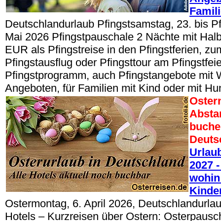
Famil
Deutschlandurlaub Pfingstsamstag, 23. bis P
Mai 2026 Pfingstpauschale 2 Nächte mit Hal
EUR als Pfingstreise in den Pfingstferien, zum
Pfingstausflug oder Pfingsttour am Pfingstfeie
Pfingstprogramm, auch Pfingstangebote mit 
Angeboten, für Familien mit Kind oder mit Hu
Oster
Absta
buche
Deuts
Urlau
2027 -
wohin 
Kinde
Ostermontag, 6. April 2026, Deutschlandurla
Hotels – Kurzreisen über Ostern: Osterpausc