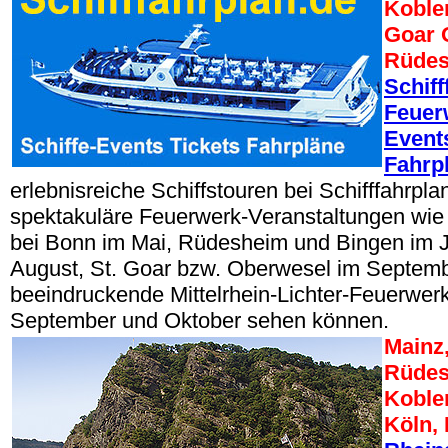
Koble
Goar 
Rüdes
Schiff
Feuer
Events
Fahrp
erlebnisreiche Schiffstouren bei Schifffahrpla
spektakuläre Feuerwerk-Veranstaltungen wi
bei Bonn im Mai, Rüdesheim und Bingen im J
August, St. Goar bzw. Oberwesel im Septem
beeindruckende Mittelrhein-Lichter-Feuerwer
September und Oktober sehen können.
Mainz
Rüdes
Koble
Köln,