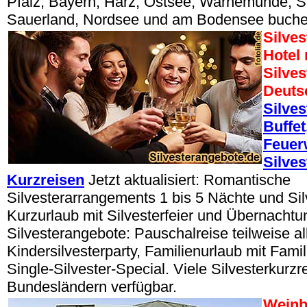
Pfalz, Bayern, Harz, Ostsee, Warnemünde, 
Sauerland, Nordsee und am Bodensee buche
Silves
Hotel
Silves
Deuts
Silves
Buffet
Feuer
Silves
Kurzreisen
Jetzt aktualisiert: Romantische
Silvesterarrangements 1 bis 5 Nächte und Silv
Kurzurlaub mit Silvesterfeier und Übernachtu
Silvesterangebote: Pauschalreise teilweise all
Kindersilvesterparty, Familienurlaub mit Famil
Single-Silvester-Special. Viele Silvesterkurzre
Bundesländern verfügbar.
Weinb