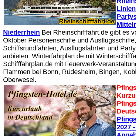
Rheins
Linien
Partys
Mittel
Niederrhein
Bei Rheinschifffahrt.de gibt es 
Oktober Personenschiffe und Ausflugsschiffe, 
Schiffsrundfahrten, Ausflugsfahrten und Party
anbieten. Winterfahrplan.de mit Winterschifffa
Schifffahrplan.de mit Feuerwerk-Veranstaltun
Flammen bei Bonn, Rüdesheim, Bingen, Kobl
Oberwesel.
Pfings
Kurzu
Pfings
Deuts
Pfing
2027 -
Angeb