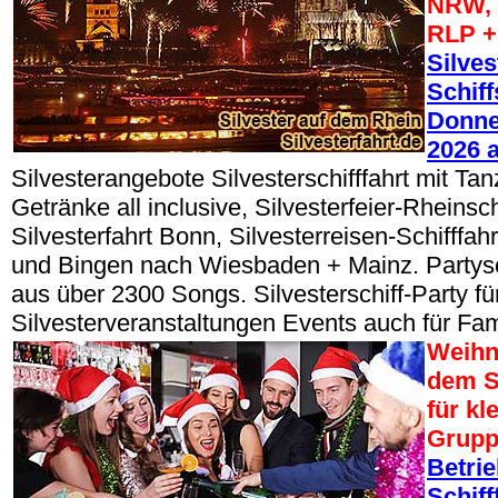
NRW, 
RLP +
Silves
Schiff
Donner
2026 
Silvesterangebote Silvesterschifffahrt mit Tan
Getränke all inclusive, Silvesterfeier-Rheinsch
Silvesterfahrt Bonn, Silvesterreisen-Schifffa
und Bingen nach Wiesbaden + Mainz. Partys
aus über 2300 Songs. Silvesterschiff-Party fü
Silvesterveranstaltungen Events auch für Fam
Weihn
dem S
für kl
Grup
Betri
Schiff