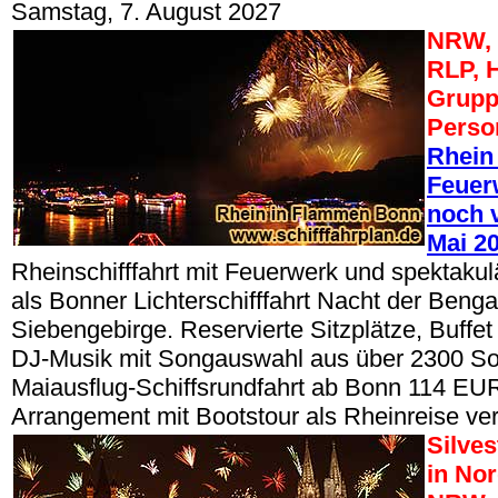
Samstag, 7. August 2027
NRW, 
RLP, 
Grupp
Perso
Rhein
Feuerw
noch v
Mai 2
Rheinschifffahrt mit Feuerwerk und spektak
als Bonner Lichterschifffahrt Nacht der Beng
Siebengebirge. Reservierte Sitzplätze, Buffe
DJ-Musik mit Songauswahl aus über 2300 So
Maiausflug-Schiffsrundfahrt ab Bonn 114 EUR
Arrangement mit Bootstour als Rheinreise ve
Silve
in No