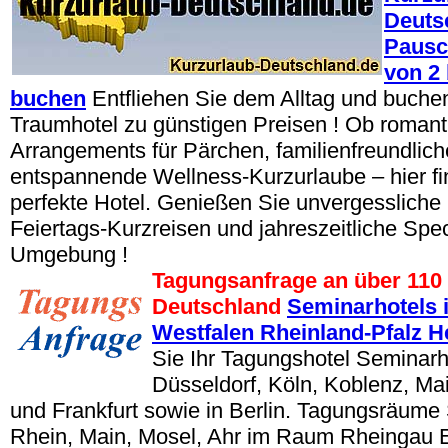
Deuts
Pausc
von 2 
buchen
Entfliehen Sie dem Alltag und buchen 
Traumhotel zu günstigen Preisen ! Ob romant
Arrangements für Pärchen, familienfreundlic
entspannende Wellness-Kurzurlaube – hier fi
perfekte Hotel. Genießen Sie unvergessliche 
Feiertags-Kurzreisen und jahreszeitliche Spec
Umgebung !
Tagungsanfrage an über 110 
Deutschland
Seminarhotels 
Westfalen Rheinland-Pfalz 
Sie Ihr Tagungshotel Seminarh
Düsseldorf, Köln, Koblenz, M
und Frankfurt sowie in Berlin. Tagungsräum
Rhein, Main, Mosel, Ahr im Raum Rheingau E