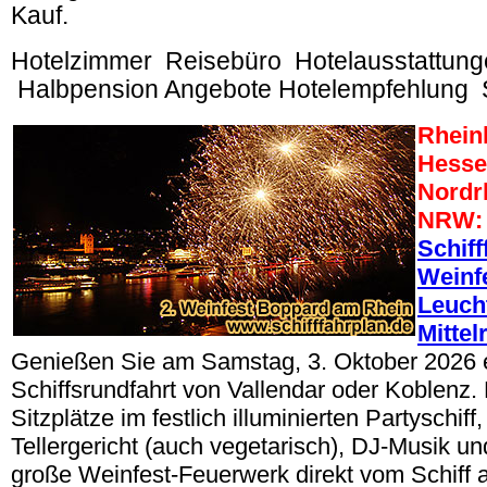
Kauf.
Hotelzimmer
Reisebüro
Hotelausstattun
Halbpension Angebote Hotelempfehlung
Rheinl
Hesse
Nordr
NRW
Schiff
Weinf
Leuch
Mittel
Genießen Sie am Samstag, 3. Oktober 2026 
Schiffsrundfahrt von Vallendar oder Koblenz.
Sitzplätze im festlich illuminierten Partyschif
Tellergericht (auch vegetarisch), DJ-Musik u
große Weinfest-Feuerwerk direkt vom Schiff a