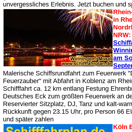
unvergessliches Erlebnis. Jetzt buchen und s
Rhein-
in Rhe
Nordr
NRW:
Schiff
Winni
am So
Septe
Malerische Schiffsrundfahrt zum Feuerwerk "
Feuerzauber" mit Abfahrt in Koblenz am Rhei
Schifffahrt ca. 12 km entlang Festung Ehrenbr
Deutsches Eck zum größten Feuerwerk an de
Reservierter Sitzplatz, DJ, Tanz und kalt-war
Rückkunft gegen 23.15 Uhr, pro Person 66 E
und später zahlen
Köln 