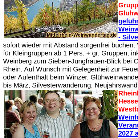
Grupp
Glühw
geführ
Weinw
- Silv
sofort wieder mit Abstand sorgenfrei buche
für Kleingruppen ab 1 Pers. + gr. Gruppen, i
Weinberg zum Sieben-Jungfrauen-Blick bei 
Rhein. Auf Wunsch mit Gelegenheit zur Feuer
oder Aufenthalt beim Winzer. Glühweinwand
bis März, Silvesterwanderung, Neujahrswand
Rheinl
Hesse
Westf
Weinf
Veran
2027 a