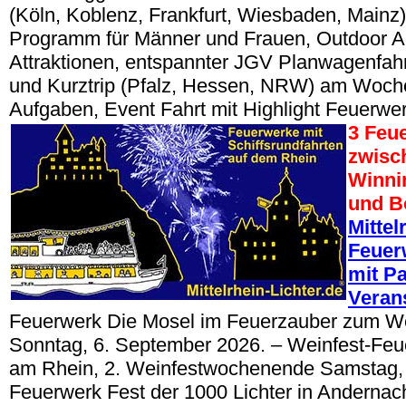
(Köln, Koblenz, Frankfurt, Wiesbaden, Mainz)
Programm für Männer und Frauen, Outdoor Akt
Attraktionen, entspannter JGV Planwagenfahr
und Kurztrip (Pfalz, Hessen, NRW) am Woch
Aufgaben, Event Fahrt mit Highlight Feuerw
3 Feu
zwisc
Winni
und B
Mittel
Feuer
mit Pa
Veran
Feuerwerk Die Mosel im Feuerzauber zum W
Sonntag, 6. September 2026. – Weinfest-Feu
am Rhein, 2. Weinfestwochenende Samstag, 
Feuerwerk Fest der 1000 Lichter in Anderna