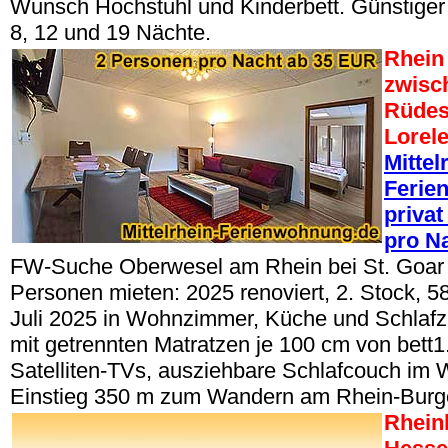
Wunsch Hochstuhl und Kinderbett. Günstiger
8, 12 und 19 Nächte.
Rhein 
zwisc
Rüdes
Lorel
Mittel
Ferie
privat
pro N
FW-Suche Oberwesel am Rhein bei St. Goar 
Personen mieten: 2025 renoviert, 2. Stock, 
Juli 2025 in Wohnzimmer, Küche und Schlafz
mit getrennten Matratzen je 100 cm von bett1.
Satelliten-TVs, ausziehbare Schlafcouch im
Einstieg 350 m zum Wandern am Rhein-Bur
Rheinl