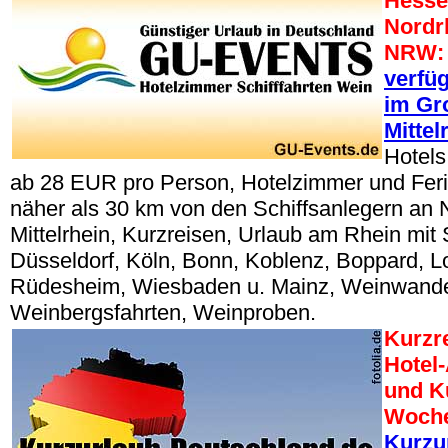
Hesse
Nordr
NRW:
verfü
im Gr
Mittel
Hotels
ab 28 EUR pro Person, Hotelzimmer und Fe
näher als 30 km von den Schiffsanlegern an 
Mittelrhein, Kurzreisen, Urlaub am Rhein mit S
Düsseldorf, Köln, Bonn, Koblenz, Boppard, Lo
Rüdesheim, Wiesbaden u. Mainz, Weinwand
Weinbergsfahrten, Weinproben.
Kurzr
Hotel
und Ku
Woche
Kurzu